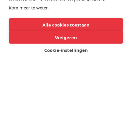
Kom meer te weten
Alle cookies toestaan
Weigeren
Onze school
Cookie-instellingen
De Stichting Vechtdal College als geheel heeft circa
360 medewerkers. In Hardenberg zijn dat er ruim 170.
Het grootste deel van de medewerkers bestaat uit
docenten, onderwijsassistenten en schoolleiders.
Deze zijn verantwoordelijk voor het onderwijsproces.
Zij werken samen in teams. Een team is
verantwoordelijk voor een eigen deel van het
onderwijs. Deze manier van werken stimuleert de
ontwikkeling van individuele talenten bij zowel
leerlingen als medewerkers.