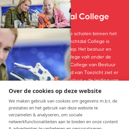
Stichting Vechtdal College
Onze school is één van de drie scholen binnen het
Vechtdal College. Stichting Vechtdal College is
onderdeel van Landstede Groep. Het bestuur en
toezicht van het Vechtdal College valt onder de
verantwoordelijkheid van het College van Bestuur
van Landstede Groep. De Raad van Toezicht ziet er
op toe dat het College van Bestuur – de leiding van
de school – juist handelt en bewaakt dat het Vechtdal
Over de cookies op deze website
College haar (maatschappelijke) doelstellingen
We maken gebruik van cookies om gegevens m.b.t. de
realiseert.
prestaties en het gebruik van deze website te
verzamelen & analyseren, om sociale
Lees meer
netwerkfunctionaliteiten aan te bieden en onze content
& advertenties te verbeteren en personaliseren.