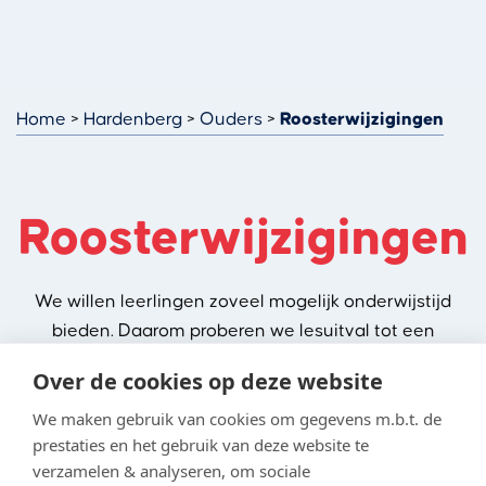
Home
Hardenberg
Ouders
Roosterwijzigingen
Roosterwijzigingen
We willen leerlingen zoveel mogelijk onderwijstijd
bieden. Daarom proberen we lesuitval tot een
minimum te beperken en vangen afwezigheid van
Over de cookies op deze website
een docent zoveel mogelijk op.
We maken gebruik van cookies om gegevens m.b.t. de
prestaties en het gebruik van deze website te
verzamelen & analyseren, om sociale