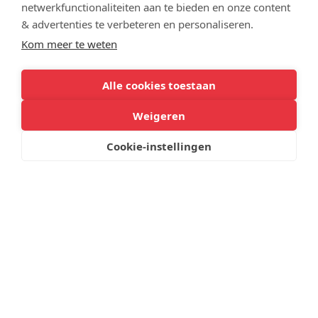
netwerkfunctionaliteiten aan te bieden en onze content
& advertenties te verbeteren en personaliseren.
Kom meer te weten
Roosterwijzigingen worden gecommuniceerd via
Magister/Zermelo. Als door afwezigheid van een
Alle cookies toestaan
docent een les niet doorgaat, dan wordt zoveel
Weigeren
mogelijk een docent of onderwijsassistent ingezet om
de les op te vangen. Als een les aan het begin van de
Cookie-instellingen
schooldag uitvalt, krijgt de leerling hiervan een
berichtje via Magister/Teams.
Links