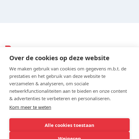
Pers
Over de cookies op deze website
Bent u journalist of een andere vertegenwoordiger
We maken gebruik van cookies om gegevens m.b.t. de
van de media? Met vragen, het aanvragen van
prestaties en het gebruik van deze website te
interviews of foto's en videomateriaal, kunt u terecht
verzamelen & analyseren, om sociale
bij de contactpersonen voor de pers van elke locatie.
netwerkfunctionaliteiten aan te bieden en onze content
Wij ontvangen heel graag een exemplaar of melding
& advertenties te verbeteren en personaliseren.
van eventuele publicaties.
Kom meer te weten
Contactpersonen
Alle cookies toestaan
Vechtdal College Hardenberg
Weigeren