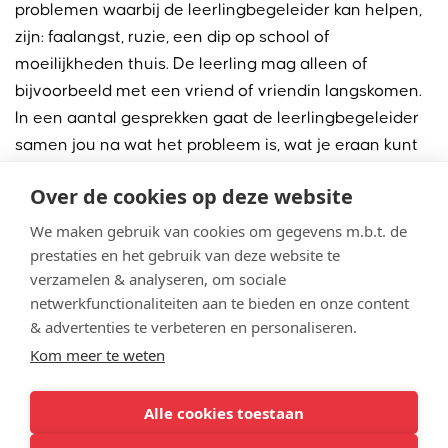
problemen waarbij de leerlingbegeleider kan helpen,
zijn: faalangst, ruzie, een dip op school of
moeilijkheden thuis. De leerling mag alleen of
bijvoorbeeld met een vriend of vriendin langskomen.
In een aantal gesprekken gaat de leerlingbegeleider
samen jou na wat het probleem is, wat je eraan kunt
doen en wat de leerlingbegeleider kan bijdragen.
Over de cookies op deze website
Eventueel volgt een verwijzing naar andere
hulpverleners.
We maken gebruik van cookies om gegevens m.b.t. de
prestaties en het gebruik van deze website te
verzamelen & analyseren, om sociale
Bij leerproblemen kan de leerlingbegeleider extra
netwerkfunctionaliteiten aan te bieden en onze content
ondersteuning bieden. Hij bekijkt welke hulp het
& advertenties te verbeteren en personaliseren.
meest passend is en welke zorg onze school kan
Kom meer te weten
bieden. Ons uitgangspunt is de leerling zo te helpen
dat hij zich optimaal ontwikkelt binnen zijn
Alle cookies toestaan
mogelijkheden.