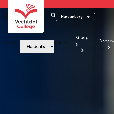
Hardenberg
Groep
Onderw
Locatie
Menu
8