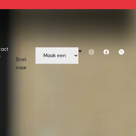
tact
Snel
naar