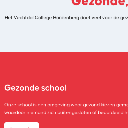
Gezonde,
Het Vechtdal College Hardenberg doet veel voor de ge
Gezonde school
Onze school is een omgeving waar gezond kiezen gemakke
waardoor niemand zich buitengesloten of beoordeeld ho