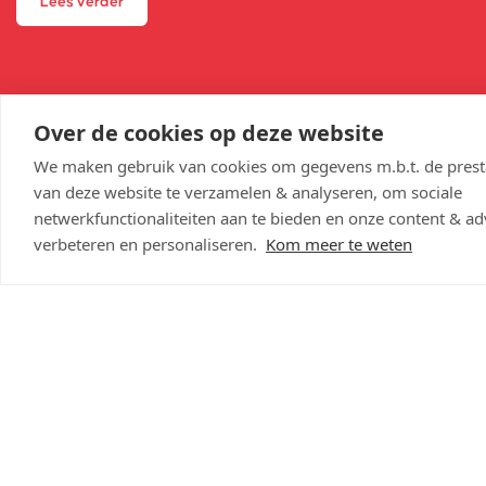
Lees verder
Over de cookies op deze website
We maken gebruik van cookies om gegevens m.b.t. de presta
van deze website te verzamelen & analyseren, om sociale
netwerkfunctionaliteiten aan te bieden en onze content & adv
verbeteren en personaliseren.
Kom meer te weten
Duurzame school
We willen graag de vele facetten van duurzaamheid mee
en wij voelen ons verantwoordelijk voor het creëren va
Lees verder