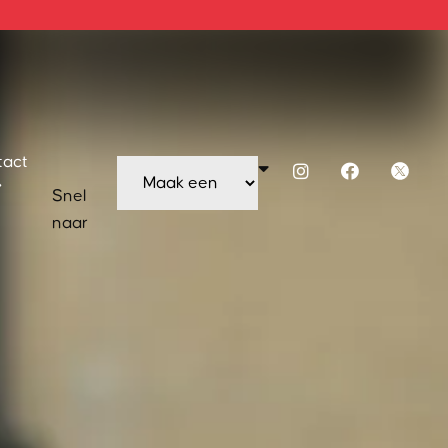
tact
Snel
naar