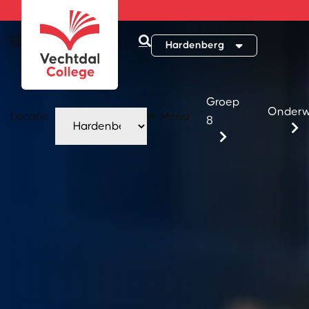
Hardenberg
Groep
Onderw
Locatie
Menu
8