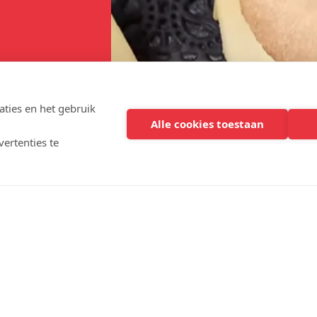
ties en het gebruik
Alle cookies toestaan
ertenties te
geven aan de generatie van de toekomst. De nieuwe licht
n bewustwording over dit uitdagende thema.