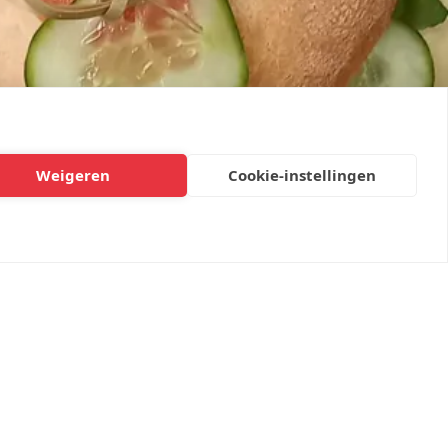
Weigeren
Cookie-instellingen
ing vakmensen, denkers en leiders lopen bij ons rond