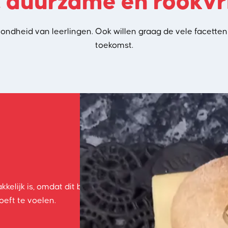
 duurzame en rookvri
zondheid van leerlingen. Ook willen graag de vele facet
toekomst.
lijk is, omdat dit bijdraagt aan de ontwikkeling van de l
eft te voelen.