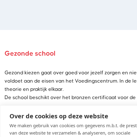
Gezonde school
Gezond kiezen gaat over goed voor jezelf zorgen en nie
voldoet aan de eisen van het Voedingscentrum. In de les
theorie en praktijk elkaar.
De school beschikt over het bronzen certificaat voor d
Over de cookies op deze website
En verder hebben we:
Een rookvrij schoolterrein.
We maken gebruik van cookies om gegevens m.b.t. de presta
Het keurmerk ‘Gezonde School’ voor het thema ‘Voedi
van deze website te verzamelen & analyseren, om sociale