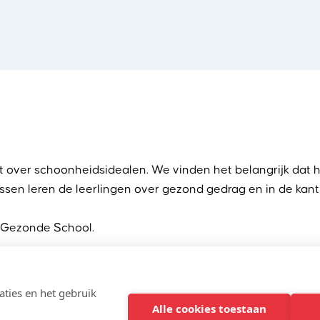
t over schoonheidsidealen. We vinden het belangrijk dat
sen leren de leerlingen over gezond gedrag en in de kanti
e Gezonde School.
ties en het gebruik
ng’ en sinds 2016 voor het thema ‘Welbevinden en Sociale 
Alle cookies toestaan