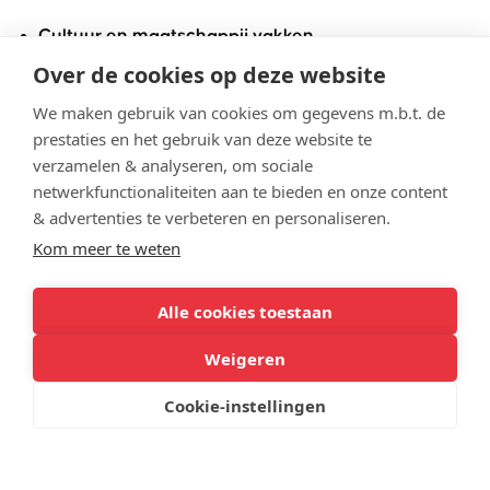
Cultuur en maatschappij vakken
geschiedenis
Over de cookies op deze website
keuze uit Duits of Frans
We maken gebruik van cookies om gegevens m.b.t. de
economie of aardrijkskunde
prestaties en het gebruik van deze website te
een van de volgende vakken: Frans, Duits,
verzamelen & analyseren, om sociale
kunstvak beeldend, kunstvak muziek
netwerkfunctionaliteiten aan te bieden en onze content
& advertenties te verbeteren en personaliseren.
Economie en maatschappij vakken
Kom meer te weten
geschiedenis
economie
Alle cookies toestaan
wiskunde-A of wiskunde-B
Weigeren
een van de volgende vakken: Frans, Duits,
aardrijkskunde, beco (bedrijfseconomie,
Cookie-instellingen
ondernemerschap en financiële
zelfredzaamheid)