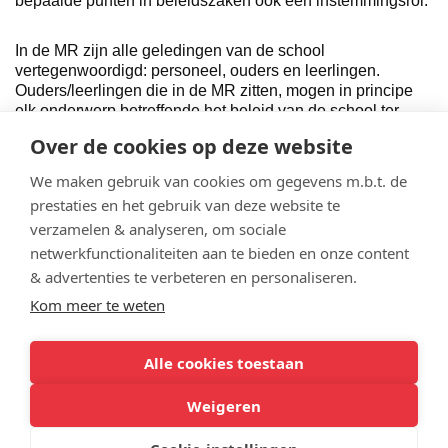
bepaalde punten in beleidszaken ook een instemmingsrol.
In de MR zijn alle geledingen van de school
vertegenwoordigd: personeel, ouders en leerlingen.
Ouders/leerlingen die in de MR zitten, mogen in principe
elk onderwerp betreffende het beleid van de school ter
sprake brengen.
Over de cookies op deze website
We maken gebruik van cookies om gegevens m.b.t. de
We geven een aantal voorbeelden van zaken die
besproken kunnen worden in de MR en waar
prestaties en het gebruik van deze website te
ouders/leerlingen instemmingsrecht op hebben:
verzamelen & analyseren, om sociale
Vaststelling van de schoolgids
netwerkfunctionaliteiten aan te bieden en onze content
Vaststellen of wijzigen van een schoolreglement
& advertenties te verbeteren en personaliseren.
De hoogte en besteding van de vrijwillige ouderbijdrage
Kom meer te weten
Vaststelling van de onderwijstijd (lestijden)
Vaststellen van het schoolplan en zorgplan (hierin staan
Alle cookies toestaan
plannen van het Vechtdal College voor de komende
Weigeren
jaren wat betreft bijvoorbeeld onderwijsverbeteringen of
het onderwijs aan zorgleerlingen)