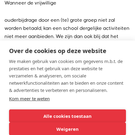
Wanneer de vrijwillige
ouderbijdrage door een (te) grote groep niet zal
worden betaald, kan een school dergelijke activiteiten
niet meer aanbieden. We zijn dan ook blij dat het
overgrote deel van de ouders elk jaar vrijwillig
Over de cookies op deze website
bijdraagt, zodat we deze activiteiten niet hoeven te
schrappen.
We maken gebruik van cookies om gegevens m.b.t. de
prestaties en het gebruik van deze website te
verzamelen & analyseren, om sociale
Disclaimer: bepaalde activiteiten vragen een
netwerkfunctionaliteiten aan te bieden en onze content
minimale, betalende deelname om door te laten
& advertenties te verbeteren en personaliseren.
gaan.
Kom meer te weten
De hoogte van de schoolkosten wordt jaarlijks met
Alle cookies toestaan
instemming van de oudergeleding van de
Medezeggenschapsraad vastgesteld en gepubliceerd
Weigeren