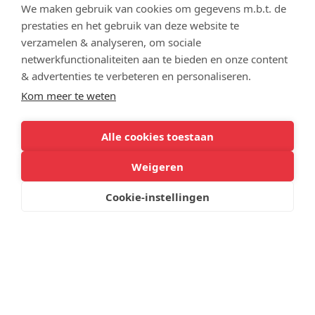
We maken gebruik van cookies om gegevens m.b.t. de
prestaties en het gebruik van deze website te
verzamelen & analyseren, om sociale
netwerkfunctionaliteiten aan te bieden en onze content
Op dinsdagmiddag organiseren we een Flex-uur voor
& advertenties te verbeteren en personaliseren.
onze leerlingen van klas 1 en 2. Samen met hun coach
Kom meer te weten
bereiden ze dit voor: wat heb je te doen in het kader
van je ontwikkeling? Hoe ga je dat doen? Met wie?
Waar? enz. Voorbeelden van invulling van het Flex-
Alle cookies toestaan
uur: extra instructie voor een bepaald vak,
Weigeren
meedraaien met een beroepsbeoefenaar, activiteiten
vanuit een persoonlijk leerdoel van een leerling, toets
Cookie-instellingen
inhalen enz. Op deze wijze kijken we vanuit en samen
met de leerling naar wat nodig is om een stapje
verder te komen; maatwerk!