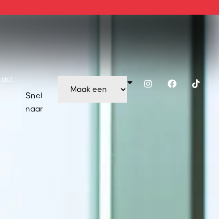
tact
Snel
naar