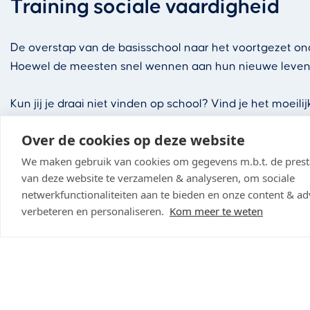
Training sociale vaardigheid
De overstap van de basisschool naar het voortgezet ond
Hoewel de meesten snel wennen aan hun nieuwe leventje
Kun jij je draai niet vinden op school? Vind je het moei
sociale vaardigheden volgen. In deze training onderzoek
Over de cookies op deze website
zo’n training! Je kunt je aanmelden via je coach.
We maken gebruik van cookies om gegevens m.b.t. de presta
van deze website te verzamelen & analyseren, om sociale
netwerkfunctionaliteiten aan te bieden en onze content & adv
verbeteren en personaliseren.
Kom meer te weten
Training leren omgaan met faa