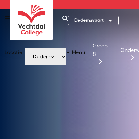
Dedemsvaart
Groep
Onderw
Locatie
Menu
8