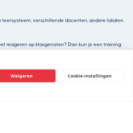
 leersysteem, verschillende docenten, andere lokalen.
moet reageren op klasgenoten? Dan kun je een training
je anders kunt reageren. Je zelfvertrouwen groeit van
Weigeren
Cookie-instellingen