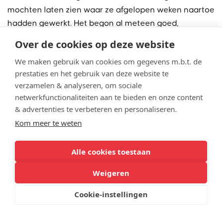
mochten laten zien waar ze afgelopen weken naartoe
hadden gewerkt. Het begon al meteen goed,
leerlingen waren op tijd en konden beginnen met
Over de cookies op deze website
warmspelen. Hierin werden nog de laatste tips
We maken gebruik van cookies om gegevens m.b.t. de
gegeven en het toernooi kon beginnen.
prestaties en het gebruik van deze website te
verzamelen & analyseren, om sociale
Tijdens het toernooi ging het er fanatiek aan toe op
netwerkfunctionaliteiten aan te bieden en onze content
alle velden. Punten werden behaald en er werd goed
& advertenties te verbeteren en personaliseren.
samengewerkt. Wedstrijden waren erg spannend en
Kom meer te weten
er werd hier en daar met maar een punt verschil
gewonnen. Gedurende de wedstrijden werd het
Alle cookies toestaan
steeds spannender welke klas in de finale kwam te
staan. Desondanks dat het spannend was waren de
Weigeren
leerlingen sportief naar elkaar en hun tegenstander.
Cookie-instellingen
Zo werd er vanaf de tribune hard aangemoedigd en
gecoacht.