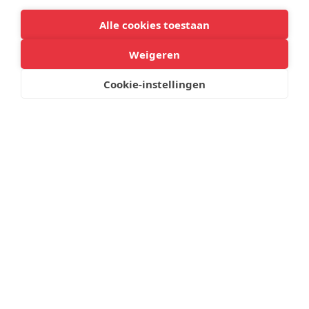
Alle cookies toestaan
Meer laden
Weigeren
Informatieboekje schooljaar
Cookie-instellingen
2026-2027
26 juni 2026
In dit boekje vind je alles wat nodig is voor een goede start
van het schooljaar 2026-2027
Lees meer